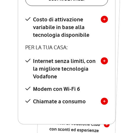
SCOPRI DETTAGLI
Costo di attivazione
Costo di attivazione
variabile in base alla
variabile in base alla
tecnologia disponibile
tecnologia disponibile
PER LA TUA CASA:
PER LA TUA CASA:
Internet senza limiti, con
la migliore tecnologia
Internet senza limiti, con
la migliore tecnologia
Vodafone
Vodafone
Modem Seven con Wi-Fi 7
Modem con Wi-Fi 6
Chiamate illimitate verso
numeri fissi e mobili
Chiamate a consumo
nazionali
SOLO SE ATTIVI ONLINE:
12 mesi di Vodafone Club
con sconti ed esperienze
esclusive, poi si disattiva