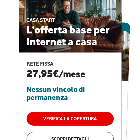
CASA START
ESCLUSIVA ONLINE
L’offerta base per
Internet a casa
CASA PRO
Internet veloce e
RETE FISSA
vantaggi speciali
27,95€
/mese
Nessun vincolo di
RETE FISSA + VODAFONE CLUB
29,95€
/mese
permanenza
Nessun vincolo di
permanenza
VERIFICA LA COPERTURA
VERIFICA LA COPERTURA
SCOPRI DETTAGLI