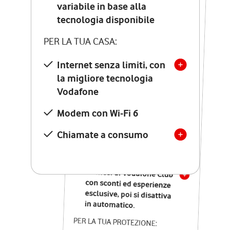
Costo di attivazione
variabile in base alla
variabile in base alla
tecnologia disponibile
tecnologia disponibile
PER LA TUA CASA:
PER LA TUA CASA:
Internet senza limiti, con
la migliore tecnologia
Internet senza limiti, con
la migliore tecnologia
Vodafone
Vodafone
Modem Seven con Wi-Fi 7
Modem con Wi-Fi 6
Chiamate illimitate verso
numeri fissi e mobili
Chiamate a consumo
nazionali
SOLO SE ATTIVI ONLINE:
12 mesi di Vodafone Club
con sconti ed esperienze
esclusive, poi si disattiva
in automatico.
PER LA TUA PROTEZIONE: