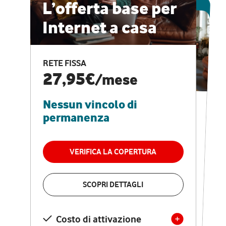
ESCLUSIVA ONLINE
L’offerta base per
Internet a casa
CASA PRO
Internet veloce e
RETE FISSA
vantaggi speciali
27,95€
/mese
Nessun vincolo di
RETE FISSA + VODAFONE CLUB
29,95€
/mese
permanenza
Nessun vincolo di
permanenza
VERIFICA LA COPERTURA
VERIFICA LA COPERTURA
SCOPRI DETTAGLI
SCOPRI DETTAGLI
Costo di attivazione