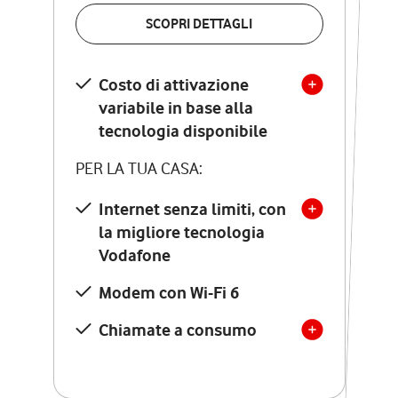
VERIFICA LA COPERTURA
SCOPRI DETTAGLI
SCOPRI DETTAGLI
Costo di attivazione
Costo di attivazione
variabile in base alla
variabile in base alla
tecnologia disponibile
tecnologia disponibile
PER LA TUA CASA:
PER LA TUA CASA:
Internet senza limiti, con
la migliore tecnologia
Internet senza limiti, con
la migliore tecnologia
Vodafone
Vodafone
Modem Seven con Wi-Fi 7
Modem con Wi-Fi 6
Chiamate illimitate verso
numeri fissi e mobili
Chiamate a consumo
nazionali
SOLO SE ATTIVI ONLINE:
12 mesi di Vodafone Club
con sconti ed esperienze
esclusive, poi si disattiva