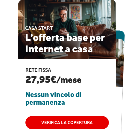
CASA START
ESCLUSIVA ONLINE
L’offerta base per
Internet a casa
CASA PRO
Internet veloce e
RETE FISSA
vantaggi speciali
27,95€
/mese
Nessun vincolo di
RETE FISSA + VODAFONE CLUB
29,95€
/mese
permanenza
Nessun vincolo di
permanenza
VERIFICA LA COPERTURA