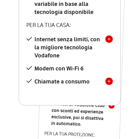
Costo di attivazione
variabile in base alla
variabile in base alla
tecnologia disponibile
tecnologia disponibile
PER LA TUA CASA:
PER LA TUA CASA:
Internet senza limiti, con
la migliore tecnologia
Internet senza limiti, con
la migliore tecnologia
Vodafone
Vodafone
Modem Seven con Wi-Fi 7
Modem con Wi-Fi 6
Chiamate illimitate verso
numeri fissi e mobili
Chiamate a consumo
nazionali
SOLO SE ATTIVI ONLINE:
12 mesi di Vodafone Club
con sconti ed esperienze
esclusive, poi si disattiva
in automatico.
PER LA TUA PROTEZIONE: