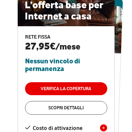
ESCLUSIVA ONLINE
L’offerta base per
Internet a casa
CASA PRO
Internet veloce e
RETE FISSA
vantaggi speciali
27,95€
/mese
Nessun vincolo di
RETE FISSA + VODAFONE CLUB
29,95€
/mese
permanenza
Nessun vincolo di
permanenza
VERIFICA LA COPERTURA
VERIFICA LA COPERTURA
SCOPRI DETTAGLI
SCOPRI DETTAGLI
Costo di attivazione