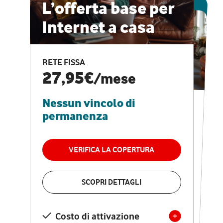
ESCLUSIVA ONLINE
L’offerta base per
Internet a casa
CASA PRO
Internet veloce e
RETE FISSA
vantaggi speciali
27,95€
/mese
Nessun vincolo di
RETE FISSA + VODAFONE CLUB
29,95€
/mese
permanenza
Nessun vincolo di
permanenza
VERIFICA LA COPERTURA
VERIFICA LA COPERTURA
SCOPRI DETTAGLI
SCOPRI DETTAGLI
Costo di attivazione