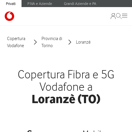
Privati
P.IVA e Aziende
Grandi Aziende e PA
Copertura
Provincia di
Loranzè
Vodafone
Torino
Copertura Fibra e 5G
Vodafone a
Loranzè (TO)