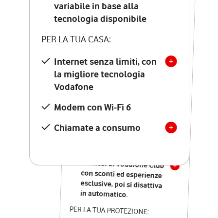
Costo di attivazione
variabile in base alla
variabile in base alla
tecnologia disponibile
tecnologia disponibile
PER LA TUA CASA:
PER LA TUA CASA:
Internet senza limiti, con
la migliore tecnologia
Internet senza limiti, con
la migliore tecnologia
Vodafone
Vodafone
Modem Seven con Wi-Fi 7
Modem con Wi-Fi 6
Chiamate illimitate verso
numeri fissi e mobili
Chiamate a consumo
nazionali
SOLO SE ATTIVI ONLINE:
12 mesi di Vodafone Club
con sconti ed esperienze
esclusive, poi si disattiva
in automatico.
PER LA TUA PROTEZIONE: