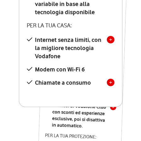
Costo di attivazione
variabile in base alla
variabile in base alla
tecnologia disponibile
tecnologia disponibile
PER LA TUA CASA:
PER LA TUA CASA:
Internet senza limiti, con
la migliore tecnologia
Internet senza limiti, con
la migliore tecnologia
Vodafone
Vodafone
Modem Seven con Wi-Fi 7
Modem con Wi-Fi 6
Chiamate illimitate verso
numeri fissi e mobili
Chiamate a consumo
nazionali
SOLO SE ATTIVI ONLINE:
12 mesi di Vodafone Club
con sconti ed esperienze
esclusive, poi si disattiva
in automatico.
PER LA TUA PROTEZIONE: