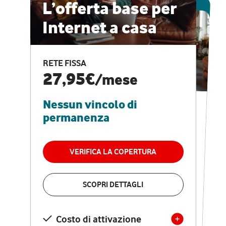
ESCLUSIVA ONLINE
L’offerta base per
Internet a casa
CASA PRO
Internet veloce e
RETE FISSA
vantaggi speciali
27,95€
/mese
Nessun vincolo di
RETE FISSA + VODAFONE CLUB
29,95€
/mese
permanenza
Nessun vincolo di
permanenza
VERIFICA LA COPERTURA
VERIFICA LA COPERTURA
SCOPRI DETTAGLI
SCOPRI DETTAGLI
Costo di attivazione