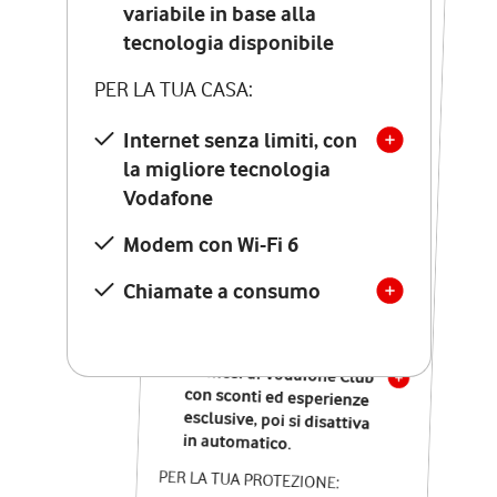
Costo di attivazione
variabile in base alla
variabile in base alla
tecnologia disponibile
tecnologia disponibile
PER LA TUA CASA:
PER LA TUA CASA:
Internet senza limiti, con
la migliore tecnologia
Internet senza limiti, con
la migliore tecnologia
Vodafone
Vodafone
Modem Seven con Wi-Fi 7
Modem con Wi-Fi 6
Chiamate illimitate verso
numeri fissi e mobili
Chiamate a consumo
nazionali
SOLO SE ATTIVI ONLINE:
12 mesi di Vodafone Club
con sconti ed esperienze
esclusive, poi si disattiva
in automatico.
PER LA TUA PROTEZIONE: