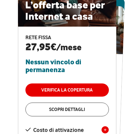
ESCLUSIVA ONLINE
L’offerta base per
Internet a casa
CASA PRO
Internet veloce e
RETE FISSA
vantaggi speciali
27,95€
/mese
Nessun vincolo di
RETE FISSA + VODAFONE CLUB
29,95€
/mese
permanenza
Nessun vincolo di
permanenza
VERIFICA LA COPERTURA
VERIFICA LA COPERTURA
SCOPRI DETTAGLI
SCOPRI DETTAGLI
Costo di attivazione