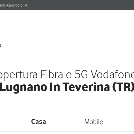
ndi Aziende e PA
a
pertura Fibra e 5G Vodafon
Lugnano In Teverina (TR
Casa
Mobile