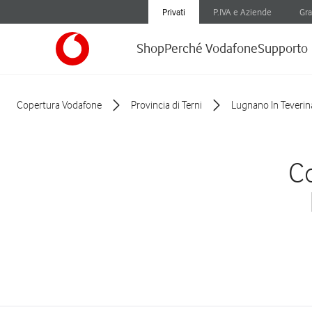
Privati
P.IVA e Aziende
Gra
Shop
Perché Vodafone
Supporto
Copertura Vodafone
Provincia di Terni
Lugnano In Teverin
Co