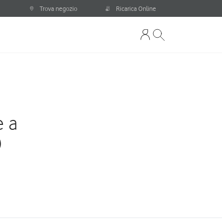
Trova negozio
Ricarica Online
e a
)