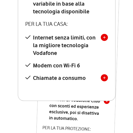
Costo di attivazione
variabile in base alla
variabile in base alla
tecnologia disponibile
tecnologia disponibile
PER LA TUA CASA:
PER LA TUA CASA:
Internet senza limiti, con
la migliore tecnologia
Internet senza limiti, con
la migliore tecnologia
Vodafone
Vodafone
Modem Seven con Wi-Fi 7
Modem con Wi-Fi 6
Chiamate illimitate verso
numeri fissi e mobili
Chiamate a consumo
nazionali
SOLO SE ATTIVI ONLINE:
12 mesi di Vodafone Club
con sconti ed esperienze
esclusive, poi si disattiva
in automatico.
PER LA TUA PROTEZIONE: