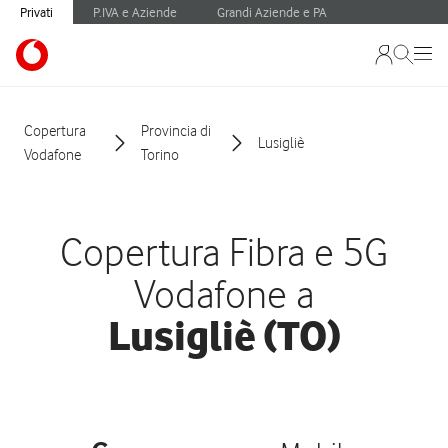
Privati
P.IVA e Aziende
Grandi Aziende e PA
Copertura
Provincia di
Lusigliè
Vodafone
Torino
Copertura Fibra e 5G
Vodafone a
Lusigliè (TO)