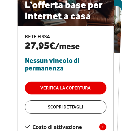
ESCLUSIVA ONLINE
L’offerta base per
Internet a casa
CASA PRO
Internet veloce e
RETE FISSA
vantaggi speciali
27,95€
/mese
Nessun vincolo di
RETE FISSA + VODAFONE CLUB
29,95€
/mese
permanenza
Nessun vincolo di
permanenza
VERIFICA LA COPERTURA
VERIFICA LA COPERTURA
SCOPRI DETTAGLI
SCOPRI DETTAGLI
Costo di attivazione