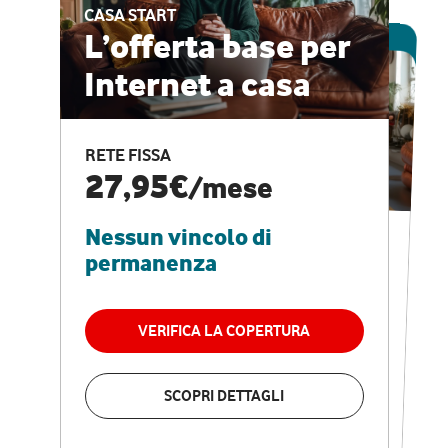
CASA START
ESCLUSIVA ONLINE
L’offerta base per
Internet a casa
CASA PRO
Internet veloce e
RETE FISSA
vantaggi speciali
27,95€
/mese
Nessun vincolo di
RETE FISSA + VODAFONE CLUB
29,95€
/mese
permanenza
Nessun vincolo di
permanenza
VERIFICA LA COPERTURA
VERIFICA LA COPERTURA
SCOPRI DETTAGLI
SCOPRI DETTAGLI