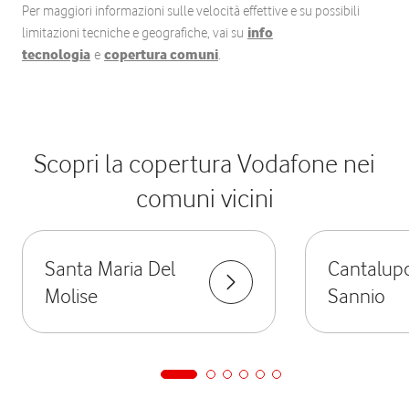
Per maggiori informazioni sulle velocità effettive e su possibili
limitazioni tecniche e geografiche, vai su
info
tecnologia
e
copertura comuni
.
Scopri la copertura Vodafone nei
comuni vicini
Santa Maria Del
Cantalup
Molise
Sannio