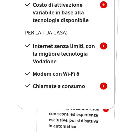
Costo di attivazione
Costo di attivazione
variabile in base alla
variabile in base alla
tecnologia disponibile
tecnologia disponibile
PER LA TUA CASA:
PER LA TUA CASA:
Internet senza limiti, con
la migliore tecnologia
Internet senza limiti, con
la migliore tecnologia
Vodafone
Vodafone
Modem Seven con Wi-Fi 7
Modem con Wi-Fi 6
Chiamate illimitate verso
numeri fissi e mobili
Chiamate a consumo
nazionali
SOLO SE ATTIVI ONLINE:
12 mesi di Vodafone Club
con sconti ed esperienze
esclusive, poi si disattiva
in automatico.