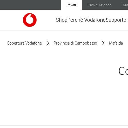
Privati
P.IVA e Aziende
Gra
Shop
Perché Vodafone
Supporto
Copertura Vodafone
Provincia di Campobasso
Mafalda
Co