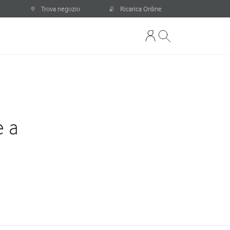
Trova negozio
Ricarica Online
e a