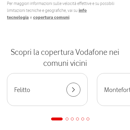
Per maggiori informazioni sulle velocità effettive e su possibili
limitazioni tecniche e geografiche, vai su
info
tecnologia
e
copertura comuni
.
Scopri la copertura Vodafone nei
comuni vicini
Felitto
Montefort