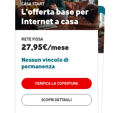
CASA START
ESCLUSIVA ONLINE
L’offerta base per
Internet a casa
CASA PRO
Internet veloce e
RETE FISSA
vantaggi speciali
27,95€
/mese
Nessun vincolo di
RETE FISSA + VODAFONE CLUB
29,95€
/mese
permanenza
Nessun vincolo di
permanenza
VERIFICA LA COPERTURA
VERIFICA LA COPERTURA
SCOPRI DETTAGLI
SCOPRI DETTAGLI