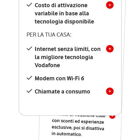
Costo di attivazione
Costo di attivazione
variabile in base alla
variabile in base alla
tecnologia disponibile
tecnologia disponibile
PER LA TUA CASA:
PER LA TUA CASA:
Internet senza limiti, con
la migliore tecnologia
Internet senza limiti, con
la migliore tecnologia
Vodafone
Vodafone
Modem Seven con Wi-Fi 7
Modem con Wi-Fi 6
Chiamate illimitate verso
numeri fissi e mobili
Chiamate a consumo
nazionali
SOLO SE ATTIVI ONLINE:
12 mesi di Vodafone Club
con sconti ed esperienze
esclusive, poi si disattiva
in automatico.