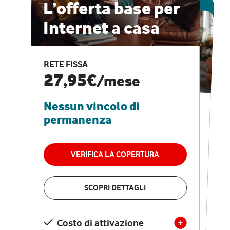
ESCLUSIVA ONLINE
L’offerta base per
Internet a casa
CASA PRO
Internet veloce e
RETE FISSA
vantaggi speciali
27,95€
/mese
Nessun vincolo di
RETE FISSA + VODAFONE CLUB
29,95€
/mese
permanenza
Nessun vincolo di
permanenza
VERIFICA LA COPERTURA
VERIFICA LA COPERTURA
SCOPRI DETTAGLI
SCOPRI DETTAGLI
Costo di attivazione