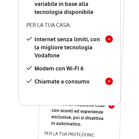
Costo di attivazione
variabile in base alla
variabile in base alla
tecnologia disponibile
tecnologia disponibile
PER LA TUA CASA:
PER LA TUA CASA:
Internet senza limiti, con
la migliore tecnologia
Internet senza limiti, con
la migliore tecnologia
Vodafone
Vodafone
Modem Seven con Wi-Fi 7
Modem con Wi-Fi 6
Chiamate illimitate verso
numeri fissi e mobili
Chiamate a consumo
nazionali
SOLO SE ATTIVI ONLINE:
12 mesi di Vodafone Club
con sconti ed esperienze
esclusive, poi si disattiva
in automatico.
PER LA TUA PROTEZIONE: