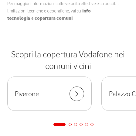
Per maggiori informazioni sulle velocità effettive e su possibili
limitazioni tecniche e geografiche, vai su
info
tecnologia
e
copertura comuni
.
Scopri la copertura Vodafone nei
comuni vicini
Piverone
Palazzo 