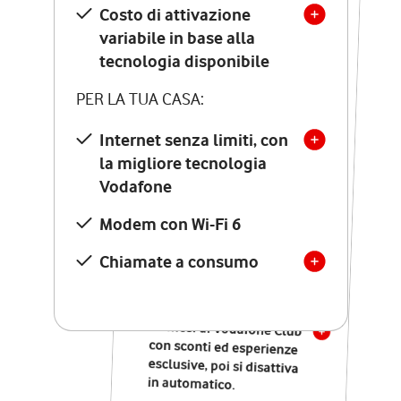
Costo di attivazione
Costo di attivazione
variabile in base alla
variabile in base alla
tecnologia disponibile
tecnologia disponibile
PER LA TUA CASA:
PER LA TUA CASA:
Internet senza limiti, con
la migliore tecnologia
Internet senza limiti, con
la migliore tecnologia
Vodafone
Vodafone
Modem Seven con Wi-Fi 7
Modem con Wi-Fi 6
Chiamate illimitate verso
numeri fissi e mobili
Chiamate a consumo
nazionali
SOLO SE ATTIVI ONLINE:
12 mesi di Vodafone Club
con sconti ed esperienze
esclusive, poi si disattiva
in automatico.