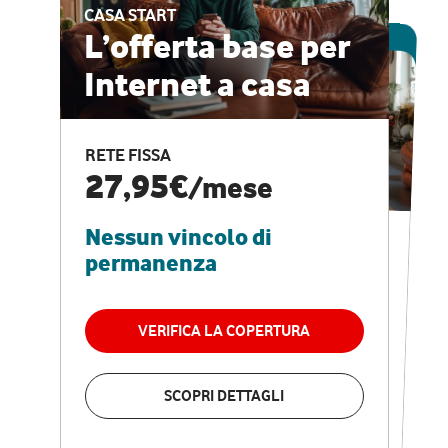
CASA START
ESCLUSIVA ONLINE
L’offerta base per
Internet a casa
CASA PRO
Internet veloce e
RETE FISSA
vantaggi speciali
27,95€
/mese
Nessun vincolo di
RETE FISSA + VODAFONE CLUB
29,95€
/mese
permanenza
Nessun vincolo di
permanenza
VERIFICA LA COPERTURA
VERIFICA LA COPERTURA
SCOPRI DETTAGLI
SCOPRI DETTAGLI