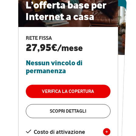
ESCLUSIVA ONLINE
L’offerta base per
Internet a casa
CASA PRO
Internet veloce e
RETE FISSA
vantaggi speciali
27,95€
/mese
Nessun vincolo di
RETE FISSA + VODAFONE CLUB
29,95€
/mese
permanenza
Nessun vincolo di
permanenza
VERIFICA LA COPERTURA
VERIFICA LA COPERTURA
SCOPRI DETTAGLI
SCOPRI DETTAGLI
Costo di attivazione