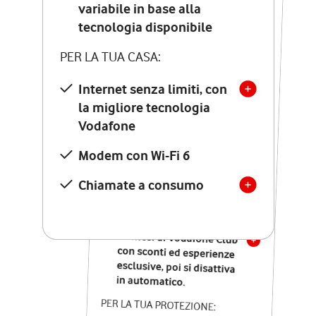
Costo di attivazione
variabile in base alla
variabile in base alla
tecnologia disponibile
tecnologia disponibile
PER LA TUA CASA:
PER LA TUA CASA:
Internet senza limiti, con
la migliore tecnologia
Internet senza limiti, con
la migliore tecnologia
Vodafone
Vodafone
Modem Seven con Wi-Fi 7
Modem con Wi-Fi 6
Chiamate illimitate verso
numeri fissi e mobili
Chiamate a consumo
nazionali
SOLO SE ATTIVI ONLINE:
12 mesi di Vodafone Club
con sconti ed esperienze
esclusive, poi si disattiva
in automatico.
PER LA TUA PROTEZIONE: