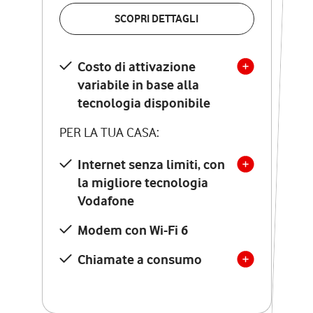
VERIFICA LA COPERTURA
SCOPRI DETTAGLI
SCOPRI DETTAGLI
Costo di attivazione
Costo di attivazione
variabile in base alla
variabile in base alla
tecnologia disponibile
tecnologia disponibile
PER LA TUA CASA:
PER LA TUA CASA:
Internet senza limiti, con
la migliore tecnologia
Internet senza limiti, con
la migliore tecnologia
Vodafone
Vodafone
Modem Seven con Wi-Fi 7
Modem con Wi-Fi 6
Chiamate illimitate verso
numeri fissi e mobili
Chiamate a consumo
nazionali
SOLO SE ATTIVI ONLINE:
12 mesi di Vodafone Club
con sconti ed esperienze
esclusive, poi si disattiva