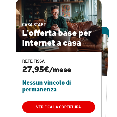
CASA START
ESCLUSIVA ONLINE
L’offerta base per
Internet a casa
CASA PRO
Internet veloce e
RETE FISSA
vantaggi speciali
27,95€
/mese
Nessun vincolo di
RETE FISSA + VODAFONE CLUB
29,95€
/mese
permanenza
Nessun vincolo di
permanenza
VERIFICA LA COPERTURA