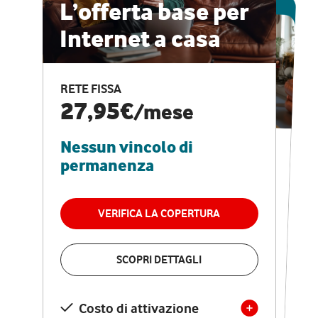
ESCLUSIVA ONLINE
L’offerta base per
Internet a casa
CASA PRO
Internet veloce e
RETE FISSA
vantaggi speciali
27,95€
/mese
Nessun vincolo di
RETE FISSA + VODAFONE CLUB
29,95€
/mese
permanenza
Nessun vincolo di
permanenza
VERIFICA LA COPERTURA
VERIFICA LA COPERTURA
SCOPRI DETTAGLI
SCOPRI DETTAGLI
Costo di attivazione