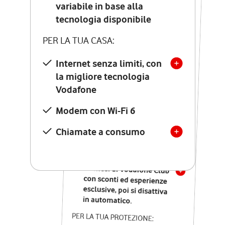
Costo di attivazione
variabile in base alla
variabile in base alla
tecnologia disponibile
tecnologia disponibile
PER LA TUA CASA:
PER LA TUA CASA:
Internet senza limiti, con
la migliore tecnologia
Internet senza limiti, con
la migliore tecnologia
Vodafone
Vodafone
Modem Seven con Wi-Fi 7
Modem con Wi-Fi 6
Chiamate illimitate verso
numeri fissi e mobili
Chiamate a consumo
nazionali
SOLO SE ATTIVI ONLINE:
12 mesi di Vodafone Club
con sconti ed esperienze
esclusive, poi si disattiva
in automatico.
PER LA TUA PROTEZIONE: