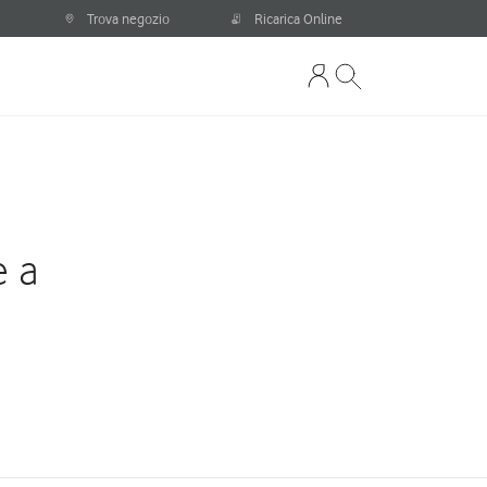
Trova negozio
Ricarica Online
e a