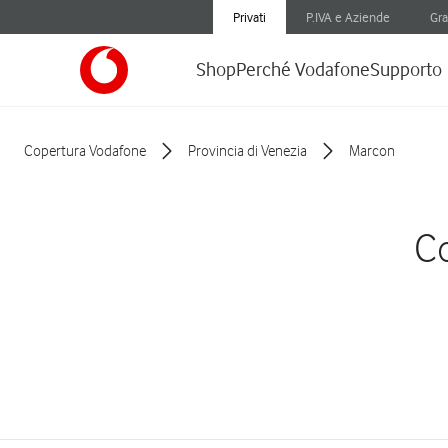
Privati
P.IVA e Aziende
Gra
Shop
Perché Vodafone
Supporto
Copertura Vodafone
Provincia di Venezia
Marcon
Co