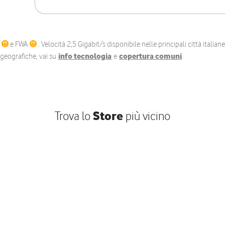
C
e FWA
. Velocità 2,5 Gigabit/s disponibile nelle principali città itali
e geografiche, vai su
info tecnologia
e
copertura comuni
.
Trova lo
Store
più vicino