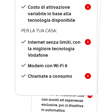
Costo di attivazione
Costo di attivazione
variabile in base alla
variabile in base alla
tecnologia disponibile
tecnologia disponibile
PER LA TUA CASA:
PER LA TUA CASA:
Internet senza limiti, con
la migliore tecnologia
Internet senza limiti, con
la migliore tecnologia
Vodafone
Vodafone
Modem Seven con Wi-Fi 7
Modem con Wi-Fi 6
Chiamate illimitate verso
numeri fissi e mobili
Chiamate a consumo
nazionali
SOLO SE ATTIVI ONLINE:
12 mesi di Vodafone Club
con sconti ed esperienze
esclusive, poi si disattiva
in automatico.