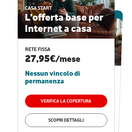
CASA START
ESCLUSIVA ONLINE
L’offerta base per
Internet a casa
CASA PRO
Internet veloce e
RETE FISSA
vantaggi speciali
27,95€
/mese
Nessun vincolo di
RETE FISSA + VODAFONE CLUB
29,95€
/mese
permanenza
Nessun vincolo di
permanenza
VERIFICA LA COPERTURA
VERIFICA LA COPERTURA
SCOPRI DETTAGLI
SCOPRI DETTAGLI