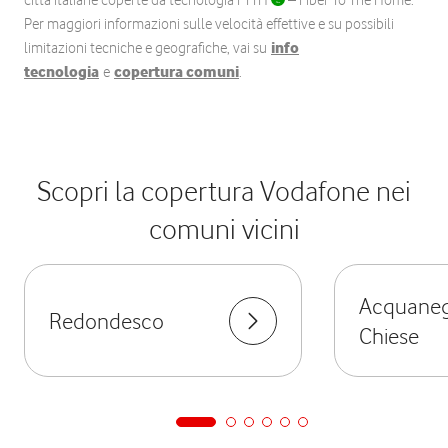
città italiane coperte da tecnologia FTTH
– Fiber To The Home.
Per maggiori informazioni sulle velocità effettive e su possibili
limitazioni tecniche e geografiche, vai su
info
tecnologia
e
copertura comuni
.
Scopri la copertura Vodafone nei
comuni vicini
Acquaneg
Redondesco
Chiese