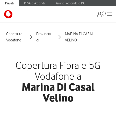
Privati
P.IVA e Aziende
Grandi Aziende e PA
Copertura
Provincia
MARINA DI CASAL
Vodafone
di
VELINO
Copertura Fibra e 5G
Vodafone a
Marina Di Casal
Velino