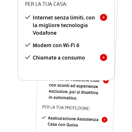
PER LA TUA CASA:
PER LA TUA CASA:
Internet senza limiti, con
la migliore tecnologia
Internet senza limiti, con
la migliore tecnologia
Vodafone
Vodafone
Modem Seven con Wi-Fi 7
Modem con Wi-Fi 6
Chiamate illimitate verso
numeri fissi e mobili
Chiamate a consumo
nazionali
SOLO SE ATTIVI ONLINE:
12 mesi di Vodafone Club
con sconti ed esperienze
esclusive, poi si disattiva
in automatico.
PER LA TUA PROTEZIONE:
Assicurazione Assistenza
Casa con Quixa