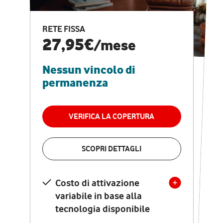
CASA PRO
Internet veloce e
RETE FISSA
vantaggi speciali
27,95€
/mese
Nessun vincolo di
RETE FISSA + VODAFONE CLUB
29,95€
/mese
permanenza
Nessun vincolo di
permanenza
VERIFICA LA COPERTURA
VERIFICA LA COPERTURA
SCOPRI DETTAGLI
SCOPRI DETTAGLI
Costo di attivazione
Costo di attivazione
variabile in base alla
variabile in base alla
tecnologia disponibile
tecnologia disponibile