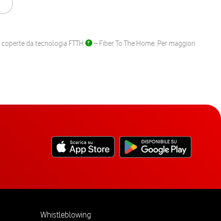
ane coperte da tecnologia FTTH
– Fiber To The Home. Per maggiori
Whistleblowing