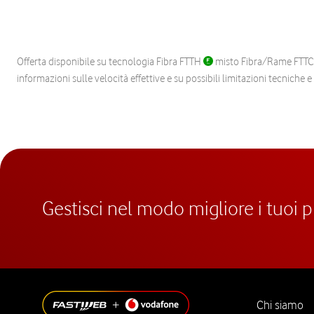
Offerta disponibile su tecnologia Fibra FTTH
misto Fibra/Rame FTT
informazioni sulle velocità effettive e su possibili limitazioni tecniche 
Gestisci nel modo migliore i tuoi 
Chi siamo