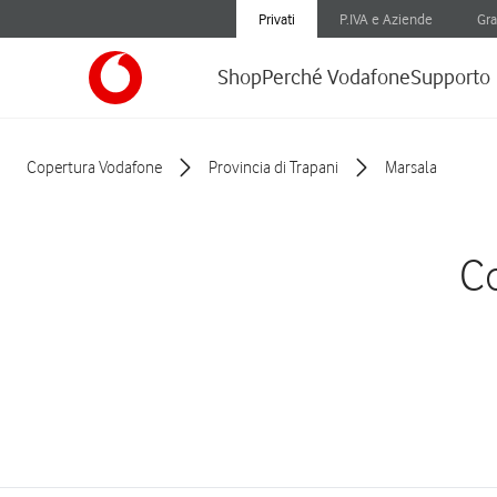
Privati
P.IVA e Aziende
Gra
Shop
Perché Vodafone
Supporto
Copertura Vodafone
Provincia di Trapani
Marsala
Co