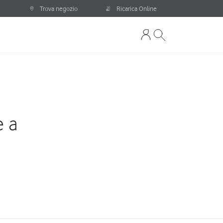
Trova negozio
Ricarica Online
e a