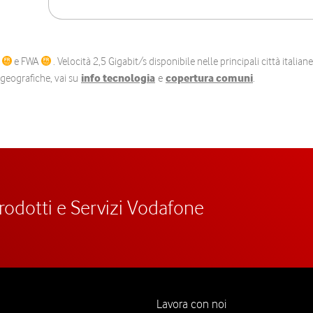
C
e FWA
. Velocità 2,5 Gigabit/s disponibile nelle principali città itali
e geografiche, vai su
info tecnologia
e
copertura comuni
.
prodotti e Servizi Vodafone
Lavora con noi