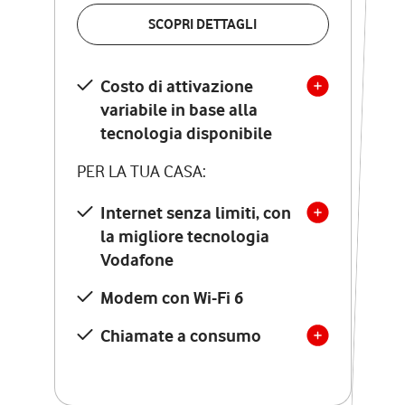
VERIFICA LA COPERTURA
SCOPRI DETTAGLI
SCOPRI DETTAGLI
Costo di attivazione
Costo di attivazione
variabile in base alla
variabile in base alla
tecnologia disponibile
tecnologia disponibile
PER LA TUA CASA:
PER LA TUA CASA:
Internet senza limiti, con
la migliore tecnologia
Internet senza limiti, con
la migliore tecnologia
Vodafone
Vodafone
Modem Seven con Wi-Fi 7
Modem con Wi-Fi 6
Chiamate illimitate verso
numeri fissi e mobili
Chiamate a consumo
nazionali
SOLO SE ATTIVI ONLINE:
12 mesi di Vodafone Club
con sconti ed esperienze
esclusive, poi si disattiva