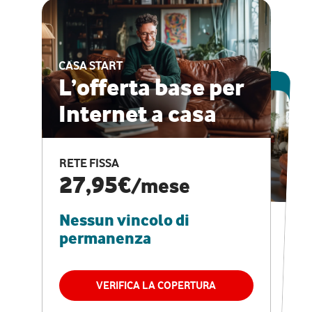
CASA START
ESCLUSIVA ONLINE
L’offerta base per
Internet a casa
CASA PRO
Internet veloce e
RETE FISSA
vantaggi speciali
27,95€
/mese
Nessun vincolo di
RETE FISSA + VODAFONE CLUB
29,95€
/mese
permanenza
Nessun vincolo di
permanenza
VERIFICA LA COPERTURA