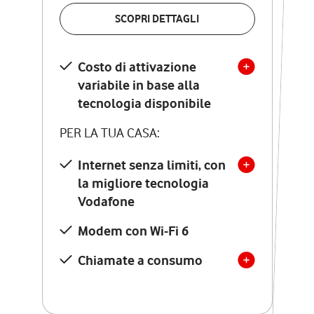
VERIFICA LA COPERTURA
SCOPRI DETTAGLI
SCOPRI DETTAGLI
Costo di attivazione
Costo di attivazione
variabile in base alla
variabile in base alla
tecnologia disponibile
tecnologia disponibile
PER LA TUA CASA:
PER LA TUA CASA:
Internet senza limiti, con
la migliore tecnologia
Internet senza limiti, con
la migliore tecnologia
Vodafone
Vodafone
Modem Seven con Wi-Fi 7
Modem con Wi-Fi 6
Chiamate illimitate verso
numeri fissi e mobili
Chiamate a consumo
nazionali
SOLO SE ATTIVI ONLINE:
12 mesi di Vodafone Club
con sconti ed esperienze
esclusive, poi si disattiva