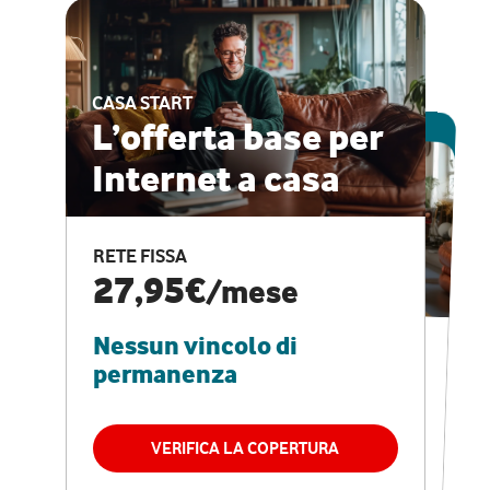
CASA START
ESCLUSIVA ONLINE
L’offerta base per
Internet a casa
CASA PRO
Internet veloce e
RETE FISSA
vantaggi speciali
27,95€
/mese
Nessun vincolo di
RETE FISSA + VODAFONE CLUB
29,95€
/mese
permanenza
Nessun vincolo di
permanenza
VERIFICA LA COPERTURA