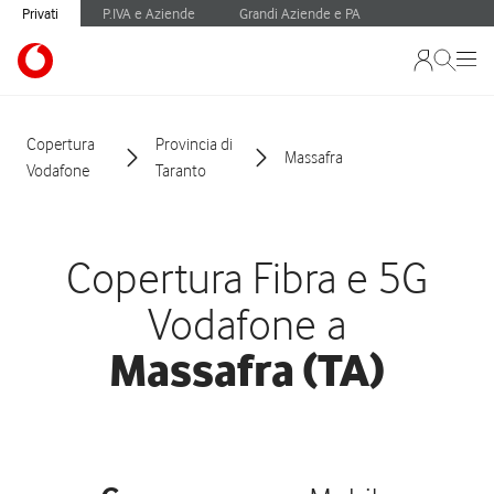
Privati
P.IVA e Aziende
Grandi Aziende e PA
Copertura
Provincia di
Massafra
Vodafone
Taranto
Copertura Fibra e 5G
Vodafone a
Massafra (TA)