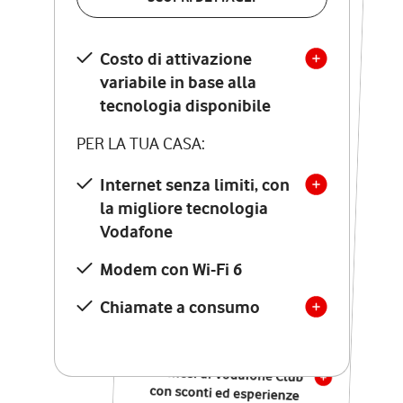
SCOPRI DETTAGLI
Costo di attivazione
Costo di attivazione
variabile in base alla
variabile in base alla
tecnologia disponibile
tecnologia disponibile
PER LA TUA CASA:
PER LA TUA CASA:
Internet senza limiti, con
la migliore tecnologia
Internet senza limiti, con
la migliore tecnologia
Vodafone
Vodafone
Modem Seven con Wi-Fi 7
Modem con Wi-Fi 6
Chiamate illimitate verso
numeri fissi e mobili
Chiamate a consumo
nazionali
SOLO SE ATTIVI ONLINE:
12 mesi di Vodafone Club
con sconti ed esperienze
esclusive, poi si disattiva