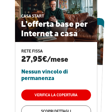
CASA START
ESCLUSIVA ONLINE
L’offerta base per
Internet a casa
CASA PRO
Internet veloce e
RETE FISSA
vantaggi speciali
27,95€
/mese
Nessun vincolo di
RETE FISSA + VODAFONE CLUB
29,95€
/mese
permanenza
Nessun vincolo di
permanenza
VERIFICA LA COPERTURA
VERIFICA LA COPERTURA
SCOPRI DETTAGLI