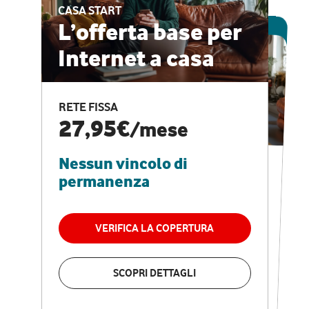
CASA START
ESCLUSIVA ONLINE
L’offerta base per
Internet a casa
CASA PRO
Internet veloce e
RETE FISSA
vantaggi speciali
27,95€
/mese
Nessun vincolo di
RETE FISSA + VODAFONE CLUB
29,95€
/mese
permanenza
Nessun vincolo di
permanenza
VERIFICA LA COPERTURA
VERIFICA LA COPERTURA
SCOPRI DETTAGLI
SCOPRI DETTAGLI