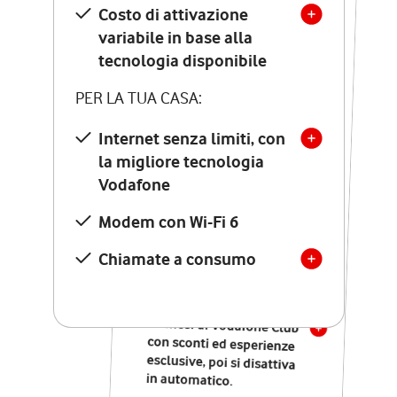
Costo di attivazione
Costo di attivazione
variabile in base alla
variabile in base alla
tecnologia disponibile
tecnologia disponibile
PER LA TUA CASA:
PER LA TUA CASA:
Internet senza limiti, con
la migliore tecnologia
Internet senza limiti, con
la migliore tecnologia
Vodafone
Vodafone
Modem Seven con Wi-Fi 7
Modem con Wi-Fi 6
Chiamate illimitate verso
numeri fissi e mobili
Chiamate a consumo
nazionali
SOLO SE ATTIVI ONLINE:
12 mesi di Vodafone Club
con sconti ed esperienze
esclusive, poi si disattiva
in automatico.