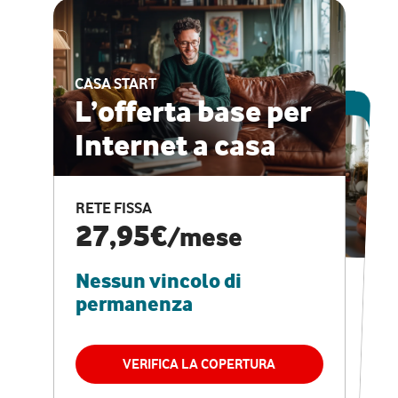
CASA START
ESCLUSIVA ONLINE
L’offerta base per
Internet a casa
CASA PRO
Internet veloce e
RETE FISSA
vantaggi speciali
27,95€
/mese
Nessun vincolo di
RETE FISSA + VODAFONE CLUB
29,95€
/mese
permanenza
Nessun vincolo di
permanenza
VERIFICA LA COPERTURA