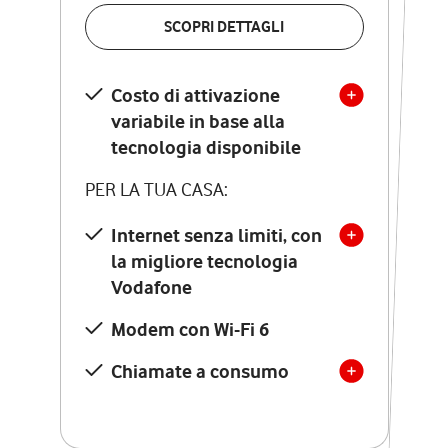
VERIFICA LA COPERTURA
SCOPRI DETTAGLI
SCOPRI DETTAGLI
Costo di attivazione
Costo di attivazione
variabile in base alla
variabile in base alla
tecnologia disponibile
tecnologia disponibile
PER LA TUA CASA:
PER LA TUA CASA:
Internet senza limiti, con
la migliore tecnologia
Internet senza limiti, con
la migliore tecnologia
Vodafone
Vodafone
Modem Seven con Wi-Fi 7
Modem con Wi-Fi 6
Chiamate illimitate verso
numeri fissi e mobili
Chiamate a consumo
nazionali
SOLO SE ATTIVI ONLINE:
12 mesi di Vodafone Club
con sconti ed esperienze
esclusive, poi si disattiva