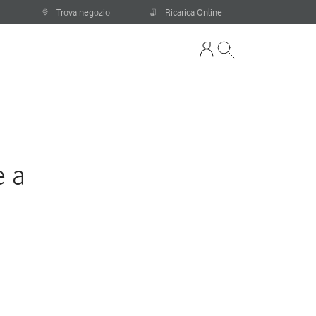
Trova negozio
Ricarica Online
e a