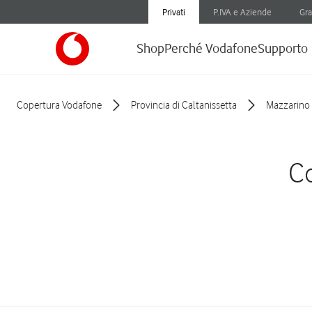
Privati
P.IVA e Aziende
Gra
Shop
Perché Vodafone
Supporto
Copertura Vodafone
Provincia di Caltanissetta
Mazzarino
Co