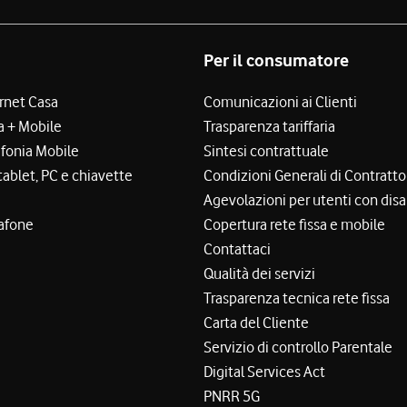
Per il consumatore
ernet Casa
Comunicazioni ai Clienti
a + Mobile
Trasparenza tariffaria
efonia Mobile
Sintesi contrattuale
tablet, PC e chiavette
Condizioni Generali di Contratto
Agevolazioni per utenti con disa
afone
Copertura rete fissa e mobile
Contattaci
Qualità dei servizi
Trasparenza tecnica rete fissa
Carta del Cliente
Servizio di controllo Parentale
Digital Services Act
PNRR 5G