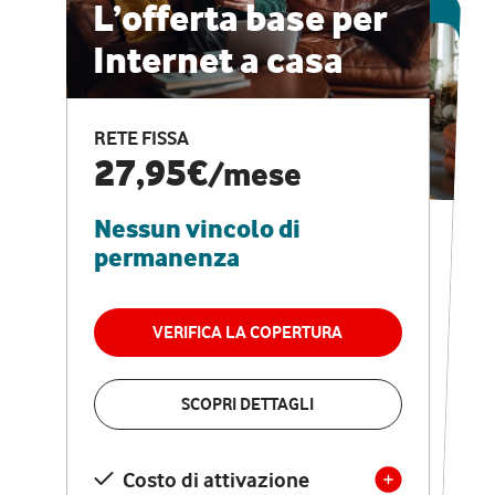
ESCLUSIVA ONLINE
L’offerta base per
Internet a casa
CASA PRO
Internet veloce e
RETE FISSA
vantaggi speciali
27,95€
/mese
Nessun vincolo di
RETE FISSA + VODAFONE CLUB
29,95€
/mese
permanenza
Nessun vincolo di
permanenza
VERIFICA LA COPERTURA
VERIFICA LA COPERTURA
SCOPRI DETTAGLI
SCOPRI DETTAGLI
Costo di attivazione