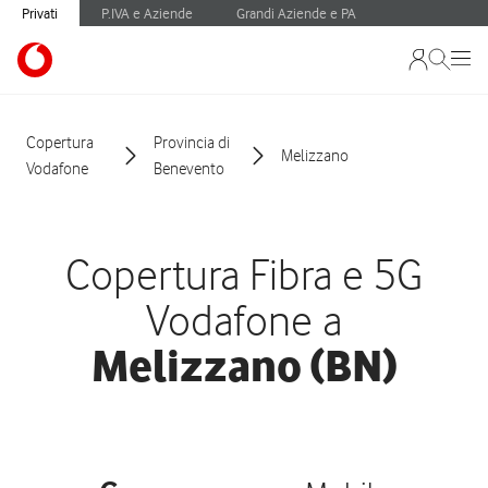
Privati
P.IVA e Aziende
Grandi Aziende e PA
Copertura
Provincia di
Melizzano
Vodafone
Benevento
Copertura Fibra e 5G
Vodafone a
Melizzano (BN)