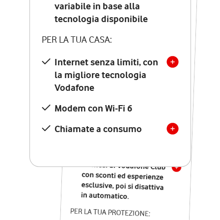
Costo di attivazione
variabile in base alla
variabile in base alla
tecnologia disponibile
tecnologia disponibile
PER LA TUA CASA:
PER LA TUA CASA:
Internet senza limiti, con
la migliore tecnologia
Internet senza limiti, con
la migliore tecnologia
Vodafone
Vodafone
Modem Seven con Wi-Fi 7
Modem con Wi-Fi 6
Chiamate illimitate verso
numeri fissi e mobili
Chiamate a consumo
nazionali
SOLO SE ATTIVI ONLINE:
12 mesi di Vodafone Club
con sconti ed esperienze
esclusive, poi si disattiva
in automatico.
PER LA TUA PROTEZIONE: