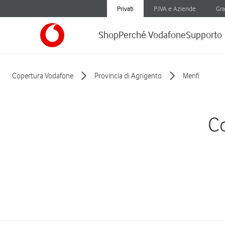
Privati
P.IVA e Aziende
Gra
Shop
Perché Vodafone
Supporto
Copertura Vodafone
Provincia di Agrigento
Menfi
Co