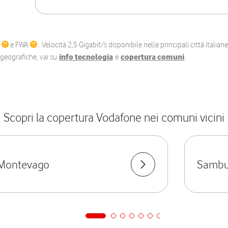
C
e FWA
. Velocità 2,5 Gigabit/s disponibile nelle principali città itali
e geografiche, vai su
info tecnologia
e
copertura comuni
.
Scopri la copertura Vodafone nei comuni vicini
Montevago
Sambuc