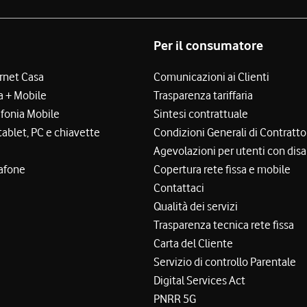
Per il consumatore
ernet Casa
Comunicazioni ai Clienti
a + Mobile
Trasparenza tariffaria
efonia Mobile
Sintesi contrattuale
tablet, PC e chiavette
Condizioni Generali di Contratto
Agevolazioni per utenti con disa
afone
Copertura rete fissa e mobile
Contattaci
Qualità dei servizi
Trasparenza tecnica rete fissa
Carta del Cliente
Servizio di controllo Parentale
Digital Services Act
PNRR 5G