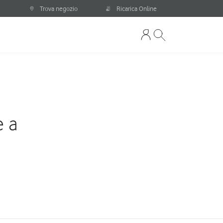
Trova negozio
Ricarica Online
e a