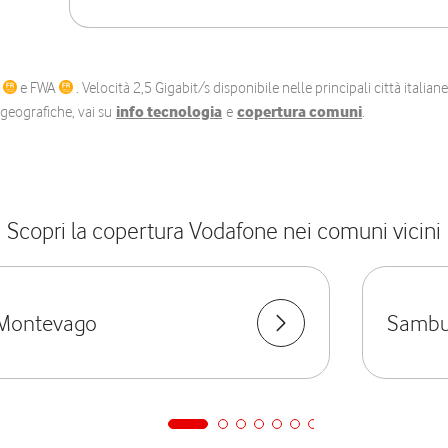
C
e FWA
. Velocità 2,5 Gigabit/s disponibile nelle principali città itali
e geografiche, vai su
info tecnologia
e
copertura comuni
.
Scopri la copertura Vodafone nei comuni vicini
Montevago
Sambuc