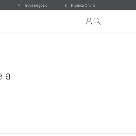
Trova negozio
Ricarica Online
e a