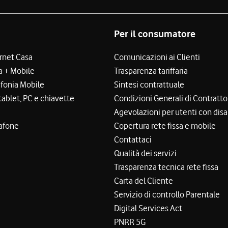
Per il consumatore
ernet Casa
Comunicazioni ai Clienti
a + Mobile
Trasparenza tariffaria
efonia Mobile
Sintesi contrattuale
tablet, PC e chiavette
Condizioni Generali di Contratto
Agevolazioni per utenti con disa
afone
Copertura rete fissa e mobile
Contattaci
Qualità dei servizi
Trasparenza tecnica rete fissa
Carta del Cliente
Servizio di controllo Parentale
Digital Services Act
PNRR 5G