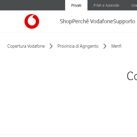
Privati
P.IVA e Aziende
Gra
Shop
Perché Vodafone
Supporto
Copertura Vodafone
Provincia di Agrigento
Menfi
Co