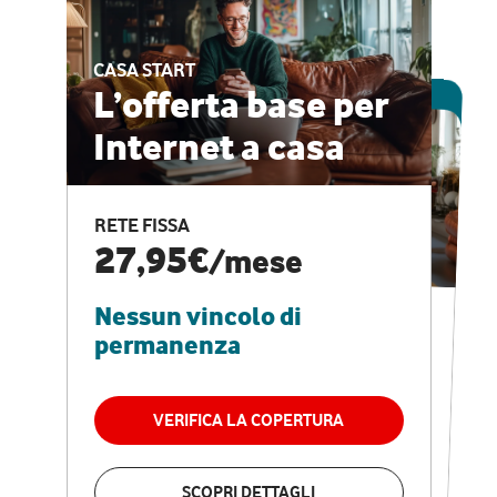
CASA START
ESCLUSIVA ONLINE
L’offerta base per
Internet a casa
CASA PRO
Internet veloce e
RETE FISSA
vantaggi speciali
27,95€
/mese
Nessun vincolo di
RETE FISSA + VODAFONE CLUB
29,95€
/mese
permanenza
Nessun vincolo di
permanenza
VERIFICA LA COPERTURA
VERIFICA LA COPERTURA
SCOPRI DETTAGLI