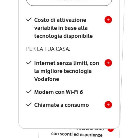
SCOPRI DETTAGLI
Costo di attivazione
Costo di attivazione
variabile in base alla
variabile in base alla
tecnologia disponibile
tecnologia disponibile
PER LA TUA CASA:
PER LA TUA CASA:
Internet senza limiti, con
la migliore tecnologia
Internet senza limiti, con
la migliore tecnologia
Vodafone
Vodafone
Modem Seven con Wi-Fi 7
Modem con Wi-Fi 6
Chiamate illimitate verso
numeri fissi e mobili
Chiamate a consumo
nazionali
SOLO SE ATTIVI ONLINE:
12 mesi di Vodafone Club
con sconti ed esperienze
esclusive, poi si disattiva