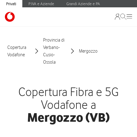
Privati
P.IVA e Aziende
Grandi Aziende e PA
Provincia di
Copertura
Verbano-
Mergozzo
Vodafone
Cusio-
Ossola
Copertura Fibra e 5G
Vodafone a
Mergozzo (VB)