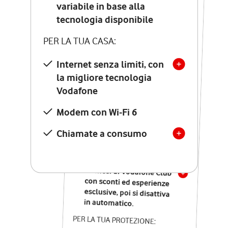
Costo di attivazione
variabile in base alla
variabile in base alla
tecnologia disponibile
tecnologia disponibile
PER LA TUA CASA:
PER LA TUA CASA:
Internet senza limiti, con
la migliore tecnologia
Internet senza limiti, con
la migliore tecnologia
Vodafone
Vodafone
Modem Seven con Wi-Fi 7
Modem con Wi-Fi 6
Chiamate illimitate verso
numeri fissi e mobili
Chiamate a consumo
nazionali
SOLO SE ATTIVI ONLINE:
12 mesi di Vodafone Club
con sconti ed esperienze
esclusive, poi si disattiva
in automatico.
PER LA TUA PROTEZIONE: