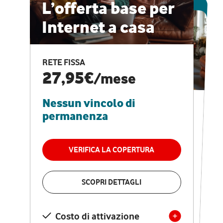
ESCLUSIVA ONLINE
L’offerta base per
Internet a casa
CASA PRO
Internet veloce e
RETE FISSA
vantaggi speciali
27,95€
/mese
Nessun vincolo di
RETE FISSA + VODAFONE CLUB
29,95€
/mese
permanenza
Nessun vincolo di
permanenza
VERIFICA LA COPERTURA
VERIFICA LA COPERTURA
SCOPRI DETTAGLI
SCOPRI DETTAGLI
Costo di attivazione