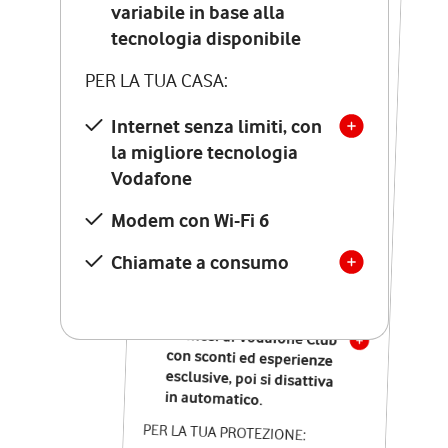
Costo di attivazione
variabile in base alla
variabile in base alla
tecnologia disponibile
tecnologia disponibile
PER LA TUA CASA:
PER LA TUA CASA:
Internet senza limiti, con
la migliore tecnologia
Internet senza limiti, con
la migliore tecnologia
Vodafone
Vodafone
Modem Seven con Wi-Fi 7
Modem con Wi-Fi 6
Chiamate illimitate verso
numeri fissi e mobili
Chiamate a consumo
nazionali
SOLO SE ATTIVI ONLINE:
12 mesi di Vodafone Club
con sconti ed esperienze
esclusive, poi si disattiva
in automatico.
PER LA TUA PROTEZIONE: