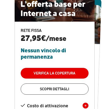
ESCLUSIVA ONLINE
L’offerta base per
Internet a casa
CASA PRO
Internet veloce e
RETE FISSA
vantaggi speciali
27,95€
/mese
Nessun vincolo di
RETE FISSA + VODAFONE CLUB
29,95€
/mese
permanenza
Nessun vincolo di
permanenza
VERIFICA LA COPERTURA
VERIFICA LA COPERTURA
SCOPRI DETTAGLI
SCOPRI DETTAGLI
Costo di attivazione