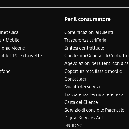
Per il consumatore
ernet Casa
Comunicazioni ai Clienti
a + Mobile
Trasparenza tariffaria
efonia Mobile
Sintesi contrattuale
tablet, PC e chiavette
Condizioni Generali di Contratto
Agevolazioni per utenti con disa
afone
Copertura rete fissa e mobile
Contattaci
Qualità dei servizi
Trasparenza tecnica rete fissa
Carta del Cliente
Servizio di controllo Parentale
Digital Services Act
PNRR 5G