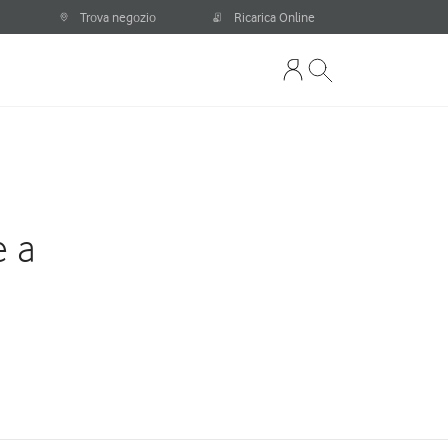
Trova negozio
Ricarica Online
e a