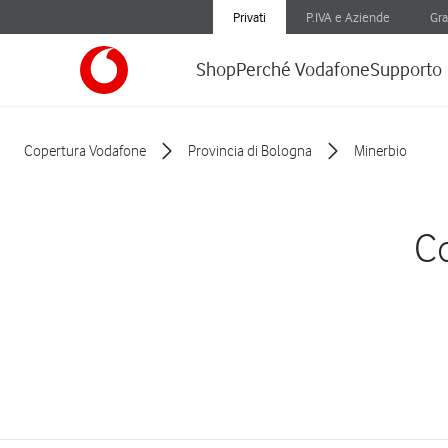
Privati
P.IVA e Aziende
Gra
Shop
Perché Vodafone
Supporto
Copertura Vodafone
Provincia di Bologna
Minerbio
Co