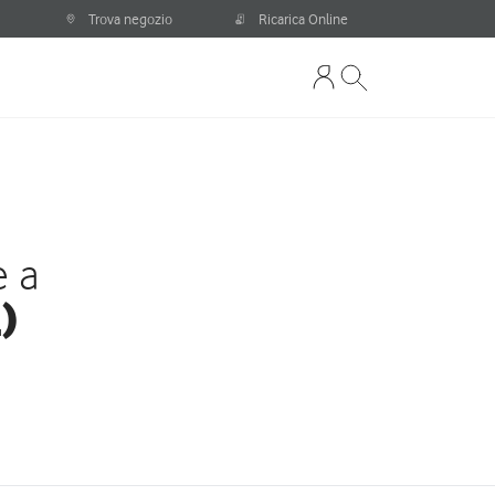
Trova negozio
Ricarica Online
e a
)