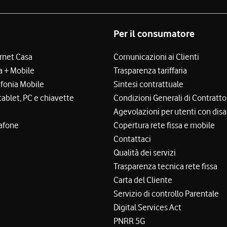
Per il consumatore
ernet Casa
Comunicazioni ai Clienti
a + Mobile
Trasparenza tariffaria
efonia Mobile
Sintesi contrattuale
tablet, PC e chiavette
Condizioni Generali di Contratto
Agevolazioni per utenti con disa
afone
Copertura rete fissa e mobile
Contattaci
Qualità dei servizi
Trasparenza tecnica rete fissa
Carta del Cliente
Servizio di controllo Parentale
Digital Services Act
PNRR 5G