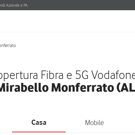
ndi Aziende e PA
onferrato
pertura Fibra e 5G Vodafon
Mirabello Monferrato (AL
Casa
Mobile