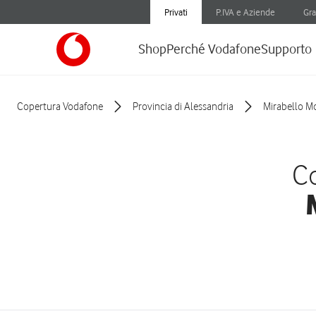
Privati
P.IVA e Aziende
Gra
Shop
Perché Vodafone
Supporto
Copertura Vodafone
Provincia di Alessandria
Mirabello M
Co