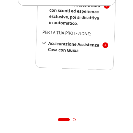
12 mesi di Vodafone Club
con sconti ed esperienze
esclusive, poi si disattiva
in automatico.
PER LA TUA PROTEZIONE:
Assicurazione Assistenza
Casa con Quixa