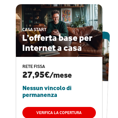
CASA START
ESCLUSIVA ONLINE
L’offerta base per
Internet a casa
CASA PRO
Internet veloce e
RETE FISSA
vantaggi speciali
27,95€
/mese
Nessun vincolo di
RETE FISSA + VODAFONE CLUB
29,95€
/mese
permanenza
Nessun vincolo di
permanenza
VERIFICA LA COPERTURA