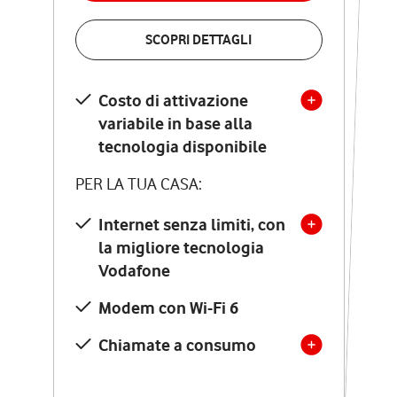
VERIFICA LA COPERTURA
SCOPRI DETTAGLI
SCOPRI DETTAGLI
Costo di attivazione
Costo di attivazione
variabile in base alla
variabile in base alla
tecnologia disponibile
tecnologia disponibile
PER LA TUA CASA:
PER LA TUA CASA:
Internet senza limiti, con
la migliore tecnologia
Internet senza limiti, con
la migliore tecnologia
Vodafone
Vodafone
Modem Seven con Wi-Fi 7
Modem con Wi-Fi 6
Chiamate illimitate verso
numeri fissi e mobili
Chiamate a consumo
nazionali
SOLO SE ATTIVI ONLINE: