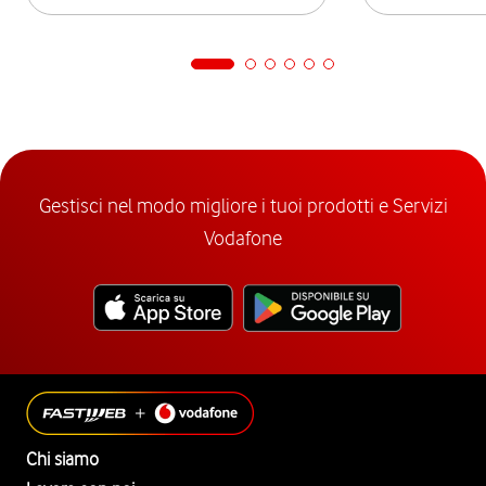
Gestisci nel modo migliore i tuoi prodotti e Servizi
Vodafone
Chi siamo