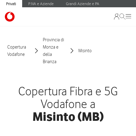
Privati
P.IVA e Aziende
Grandi Aziende e PA
Provincia di
Copertura
Monza e
Misinto
Vodafone
della
Brianza
Copertura Fibra e 5G
Vodafone a
Misinto (MB)