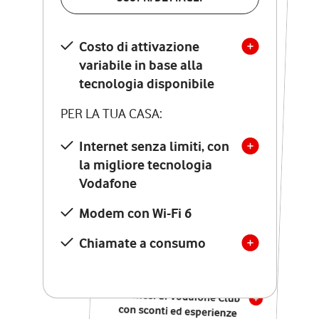
SCOPRI DETTAGLI
Costo di attivazione
Costo di attivazione
variabile in base alla
variabile in base alla
tecnologia disponibile
tecnologia disponibile
PER LA TUA CASA:
PER LA TUA CASA:
Internet senza limiti, con
la migliore tecnologia
Internet senza limiti, con
la migliore tecnologia
Vodafone
Vodafone
Modem Seven con Wi-Fi 7
Modem con Wi-Fi 6
Chiamate illimitate verso
numeri fissi e mobili
Chiamate a consumo
nazionali
SOLO SE ATTIVI ONLINE:
12 mesi di Vodafone Club
con sconti ed esperienze
esclusive, poi si disattiva