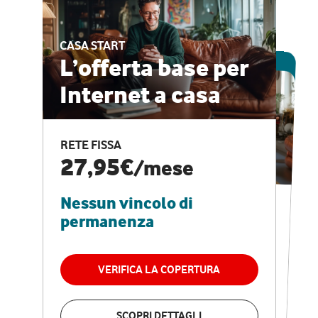
CASA START
ESCLUSIVA ONLINE
L’offerta base per
Internet a casa
CASA PRO
Internet veloce e
RETE FISSA
vantaggi speciali
27,95€
/mese
Nessun vincolo di
RETE FISSA + VODAFONE CLUB
29,95€
/mese
permanenza
Nessun vincolo di
permanenza
VERIFICA LA COPERTURA
VERIFICA LA COPERTURA
SCOPRI DETTAGLI