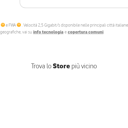
C
e FWA
. Velocità 2,5 Gigabit/s disponibile nelle principali città itali
e geografiche, vai su
info tecnologia
e
copertura comuni
.
Trova lo
Store
più vicino