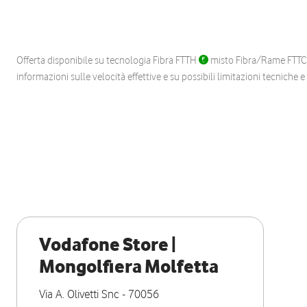
Offerta disponibile su tecnologia Fibra FTTH
misto Fibra/Rame FTT
informazioni sulle velocità effettive e su possibili limitazioni tecniche 
Vodafone Store |
Mongolfiera Molfetta
Via A. Olivetti Snc
-
70056