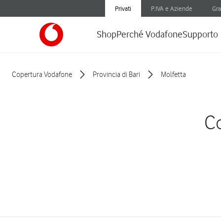
Privati
P.IVA e Aziende
Gra
Shop
Perché Vodafone
Supporto
Copertura Vodafone
Provincia di Bari
Molfetta
Co