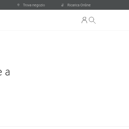
Trova negozio
Ricarica Online
e a