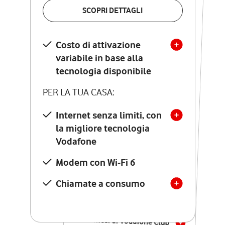
VERIFICA LA COPERTURA
SCOPRI DETTAGLI
SCOPRI DETTAGLI
Costo di attivazione
Costo di attivazione
variabile in base alla
variabile in base alla
tecnologia disponibile
tecnologia disponibile
PER LA TUA CASA:
PER LA TUA CASA:
Internet senza limiti, con
la migliore tecnologia
Internet senza limiti, con
la migliore tecnologia
Vodafone
Vodafone
Modem Seven con Wi-Fi 7
Modem con Wi-Fi 6
Chiamate illimitate verso
numeri fissi e mobili
Chiamate a consumo
nazionali
SOLO SE ATTIVI ONLINE:
12 mesi di Vodafone Club
con sconti ed esperienze
esclusive, poi si disattiva