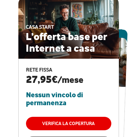
CASA START
ESCLUSIVA ONLINE
L’offerta base per
Internet a casa
CASA PRO
Internet veloce e
RETE FISSA
vantaggi speciali
27,95€
/mese
Nessun vincolo di
RETE FISSA + VODAFONE CLUB
29,95€
/mese
permanenza
Nessun vincolo di
permanenza
VERIFICA LA COPERTURA