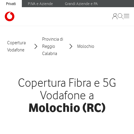
Privati
P.IVA e Aziende
Grandi Aziende e PA
Provincia di
Copertura
Reggio
Molochio
Vodafone
Calabria
Copertura Fibra e 5G
Vodafone a
Molochio (RC)