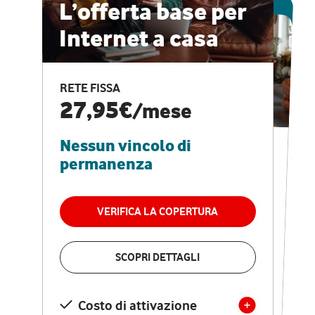
ESCLUSIVA ONLINE
L’offerta base per
Internet a casa
CASA PRO
Internet veloce e
RETE FISSA
vantaggi speciali
27,95€
/mese
Nessun vincolo di
RETE FISSA + VODAFONE CLUB
29,95€
/mese
permanenza
Nessun vincolo di
permanenza
VERIFICA LA COPERTURA
VERIFICA LA COPERTURA
SCOPRI DETTAGLI
SCOPRI DETTAGLI
Costo di attivazione