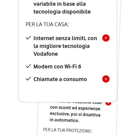
Costo di attivazione
variabile in base alla
variabile in base alla
tecnologia disponibile
tecnologia disponibile
PER LA TUA CASA:
PER LA TUA CASA:
Internet senza limiti, con
la migliore tecnologia
Internet senza limiti, con
la migliore tecnologia
Vodafone
Vodafone
Modem Seven con Wi-Fi 7
Modem con Wi-Fi 6
Chiamate illimitate verso
numeri fissi e mobili
Chiamate a consumo
nazionali
SOLO SE ATTIVI ONLINE:
12 mesi di Vodafone Club
con sconti ed esperienze
esclusive, poi si disattiva
in automatico.
PER LA TUA PROTEZIONE: