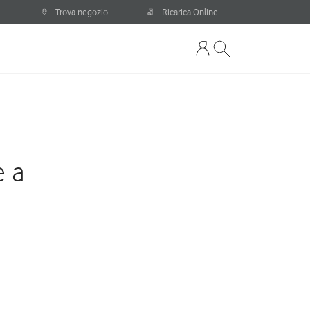
Trova negozio
Ricarica Online
e a