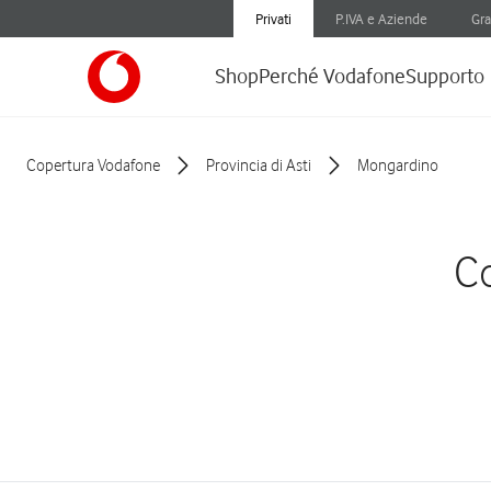
Privati
P.IVA e Aziende
Gra
Shop
Perché Vodafone
Supporto
Copertura Vodafone
Provincia di Asti
Mongardino
Co