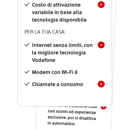
Costo di attivazione
Costo di attivazione
variabile in base alla
variabile in base alla
tecnologia disponibile
tecnologia disponibile
PER LA TUA CASA:
PER LA TUA CASA:
Internet senza limiti, con
la migliore tecnologia
Internet senza limiti, con
la migliore tecnologia
Vodafone
Vodafone
Modem Seven con Wi-Fi 7
Modem con Wi-Fi 6
Chiamate illimitate verso
numeri fissi e mobili
Chiamate a consumo
nazionali
SOLO SE ATTIVI ONLINE:
12 mesi di Vodafone Club
con sconti ed esperienze
esclusive, poi si disattiva
in automatico.