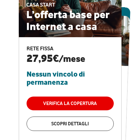
CASA START
ESCLUSIVA ONLINE
L’offerta base per
Internet a casa
CASA PRO
Internet veloce e
RETE FISSA
vantaggi speciali
27,95€
/mese
Nessun vincolo di
RETE FISSA + VODAFONE CLUB
29,95€
/mese
permanenza
Nessun vincolo di
permanenza
VERIFICA LA COPERTURA
VERIFICA LA COPERTURA
SCOPRI DETTAGLI
SCOPRI DETTAGLI