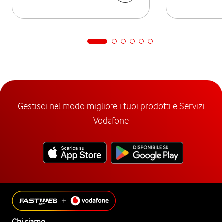
Gestisci nel modo migliore i tuoi prodotti e Servizi
Vodafone
Chi siamo