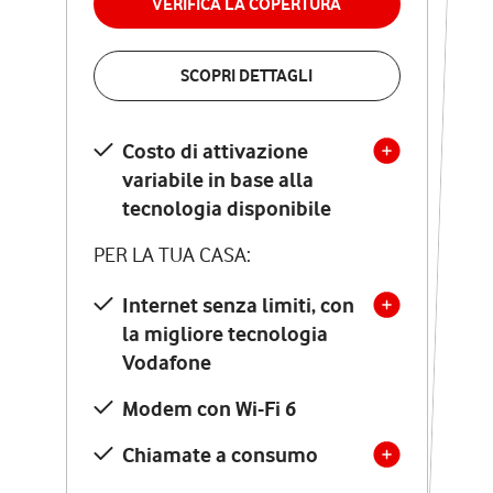
VERIFICA LA COPERTURA
VERIFICA LA COPERTURA
SCOPRI DETTAGLI
SCOPRI DETTAGLI
Costo di attivazione
Costo di attivazione
variabile in base alla
variabile in base alla
tecnologia disponibile
tecnologia disponibile
PER LA TUA CASA:
PER LA TUA CASA:
Internet senza limiti, con
la migliore tecnologia
Internet senza limiti, con
la migliore tecnologia
Vodafone
Vodafone
Modem Seven con Wi-Fi 7
Modem con Wi-Fi 6
Chiamate illimitate verso
numeri fissi e mobili
Chiamate a consumo
nazionali