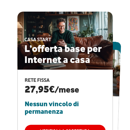
CASA START
ESCLUSIVA ONLINE
L’offerta base per
Internet a casa
CASA PRO
Internet veloce e
RETE FISSA
vantaggi speciali
27,95€
/mese
Nessun vincolo di
RETE FISSA + VODAFONE CLUB
29,95€
/mese
permanenza
Nessun vincolo di
permanenza