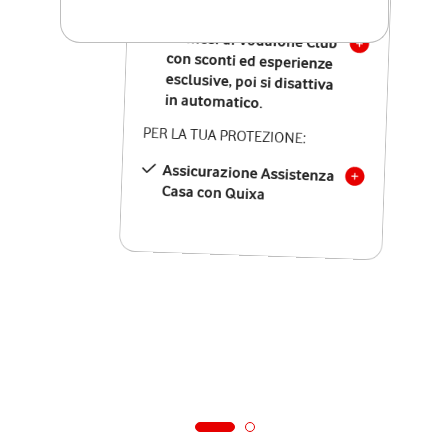
SOLO SE ATTIVI ONLINE:
12 mesi di Vodafone Club
con sconti ed esperienze
esclusive, poi si disattiva
in automatico.
PER LA TUA PROTEZIONE:
Assicurazione Assistenza
Casa con Quixa