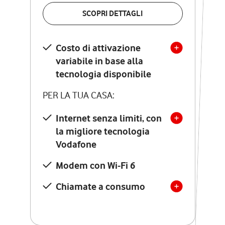
VERIFICA LA COPERTURA
SCOPRI DETTAGLI
SCOPRI DETTAGLI
Costo di attivazione
Costo di attivazione
variabile in base alla
variabile in base alla
tecnologia disponibile
tecnologia disponibile
PER LA TUA CASA:
PER LA TUA CASA:
Internet senza limiti, con
la migliore tecnologia
Internet senza limiti, con
la migliore tecnologia
Vodafone
Vodafone
Modem Seven con Wi-Fi 7
Modem con Wi-Fi 6
Chiamate illimitate verso
numeri fissi e mobili
Chiamate a consumo
nazionali
SOLO SE ATTIVI ONLINE:
12 mesi di Vodafone Club
con sconti ed esperienze
esclusive, poi si disattiva