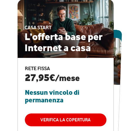
CASA START
ESCLUSIVA ONLINE
L’offerta base per
Internet a casa
CASA PRO
Internet veloce e
RETE FISSA
vantaggi speciali
27,95€
/mese
Nessun vincolo di
RETE FISSA + VODAFONE CLUB
29,95€
/mese
permanenza
Nessun vincolo di
permanenza
VERIFICA LA COPERTURA