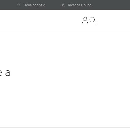
Trova negozio
Ricarica Online
e a