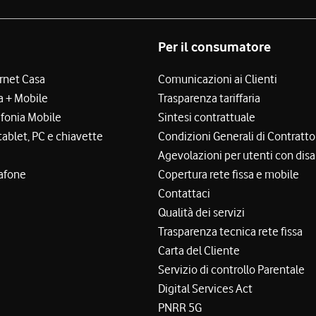
Per il consumatore
ernet Casa
Comunicazioni ai Clienti
a + Mobile
Trasparenza tariffaria
efonia Mobile
Sintesi contrattuale
tablet, PC e chiavette
Condizioni Generali di Contratto
Agevolazioni per utenti con disa
afone
Copertura rete fissa e mobile
Contattaci
Qualità dei servizi
Trasparenza tecnica rete fissa
Carta del Cliente
Servizio di controllo Parentale
Digital Services Act
PNRR 5G