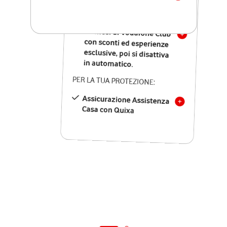
SOLO SE ATTIVI ONLINE:
12 mesi di Vodafone Club
con sconti ed esperienze
esclusive, poi si disattiva
in automatico.
PER LA TUA PROTEZIONE:
Assicurazione Assistenza
Casa con Quixa