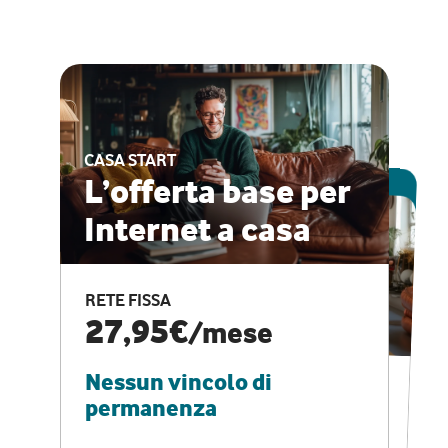
CASA START
ESCLUSIVA ONLINE
L’offerta base per
Internet a casa
CASA PRO
Internet veloce e
RETE FISSA
vantaggi speciali
27,95€
/mese
Nessun vincolo di
RETE FISSA + VODAFONE CLUB
29,95€
/mese
permanenza
Nessun vincolo di