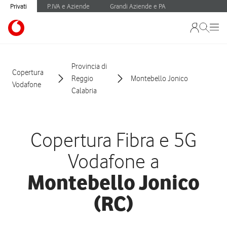
Privati
P.IVA e Aziende
Grandi Aziende e PA
Provincia di
Copertura
Reggio
Montebello Jonico
Vodafone
Calabria
Copertura Fibra e 5G
Vodafone a
Montebello Jonico
(RC)