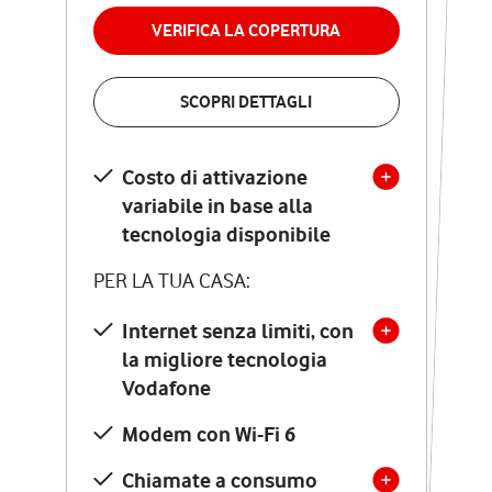
permanenza
VERIFICA LA COPERTURA
VERIFICA LA COPERTURA
SCOPRI DETTAGLI
SCOPRI DETTAGLI
Costo di attivazione
Costo di attivazione
variabile in base alla
variabile in base alla
tecnologia disponibile
tecnologia disponibile
PER LA TUA CASA:
PER LA TUA CASA:
Internet senza limiti, con
la migliore tecnologia
Internet senza limiti, con
la migliore tecnologia
Vodafone
Vodafone
Modem Seven con Wi-Fi 7
Modem con Wi-Fi 6
Chiamate illimitate verso
numeri fissi e mobili
Chiamate a consumo
nazionali