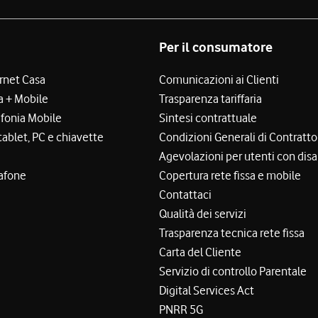
Per il consumatore
ernet Casa
Comunicazioni ai Clienti
a + Mobile
Trasparenza tariffaria
efonia Mobile
Sintesi contrattuale
tablet, PC e chiavette
Condizioni Generali di Contratto
Agevolazioni per utenti con disa
afone
Copertura rete fissa e mobile
Contattaci
Qualità dei servizi
Trasparenza tecnica rete fissa
Carta del Cliente
Servizio di controllo Parentale
Digital Services Act
PNRR 5G