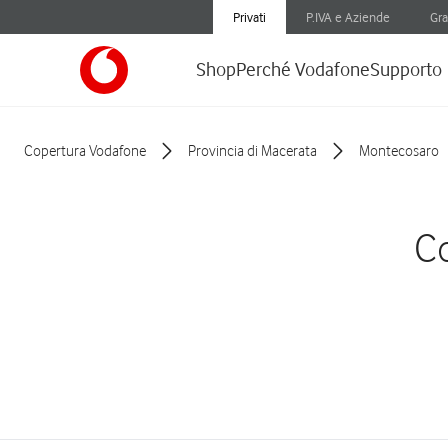
Privati
P.IVA e Aziende
Gra
Shop
Perché Vodafone
Supporto
Copertura Vodafone
Provincia di Macerata
Montecosaro
Co