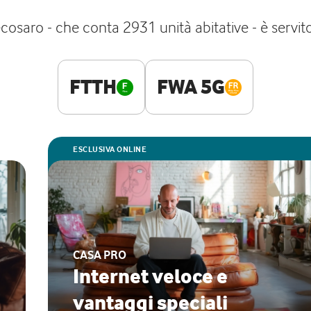
osaro - che conta 2931 unità abitative - è servito 
FTTH
FWA 5G
ESCLUSIVA ONLINE
CASA PRO
Internet veloce e
vantaggi speciali