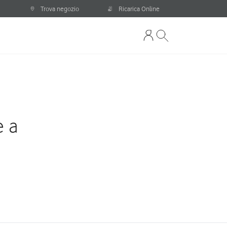
Trova negozio
Ricarica Online
e a