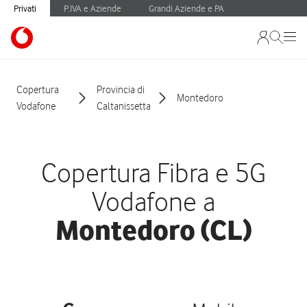
Privati
P.IVA e Aziende
Grandi Aziende e PA
Copertura
Provincia di
Montedoro
Vodafone
Caltanissetta
Copertura Fibra e 5G
Vodafone a
Montedoro (CL)