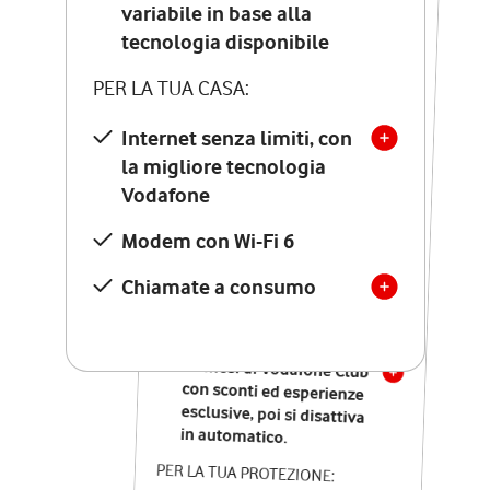
Costo di attivazione
variabile in base alla
variabile in base alla
tecnologia disponibile
tecnologia disponibile
PER LA TUA CASA:
PER LA TUA CASA:
Internet senza limiti, con
la migliore tecnologia
Internet senza limiti, con
la migliore tecnologia
Vodafone
Vodafone
Modem Seven con Wi-Fi 7
Modem con Wi-Fi 6
Chiamate illimitate verso
numeri fissi e mobili
Chiamate a consumo
nazionali
SOLO SE ATTIVI ONLINE:
12 mesi di Vodafone Club
con sconti ed esperienze
esclusive, poi si disattiva
in automatico.
PER LA TUA PROTEZIONE: