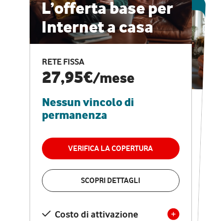
ESCLUSIVA ONLINE
L’offerta base per
Internet a casa
CASA PRO
Internet veloce e
RETE FISSA
vantaggi speciali
27,95€
/mese
Nessun vincolo di
RETE FISSA + VODAFONE CLUB
29,95€
/mese
permanenza
Nessun vincolo di
permanenza
VERIFICA LA COPERTURA
VERIFICA LA COPERTURA
SCOPRI DETTAGLI
SCOPRI DETTAGLI
Costo di attivazione