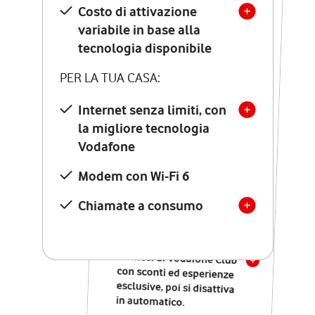
Costo di attivazione
Costo di attivazione
variabile in base alla
variabile in base alla
tecnologia disponibile
tecnologia disponibile
PER LA TUA CASA:
PER LA TUA CASA:
Internet senza limiti, con
la migliore tecnologia
Internet senza limiti, con
la migliore tecnologia
Vodafone
Vodafone
Modem Seven con Wi-Fi 7
Modem con Wi-Fi 6
Chiamate illimitate verso
numeri fissi e mobili
Chiamate a consumo
nazionali
SOLO SE ATTIVI ONLINE:
12 mesi di Vodafone Club
con sconti ed esperienze
esclusive, poi si disattiva
in automatico.