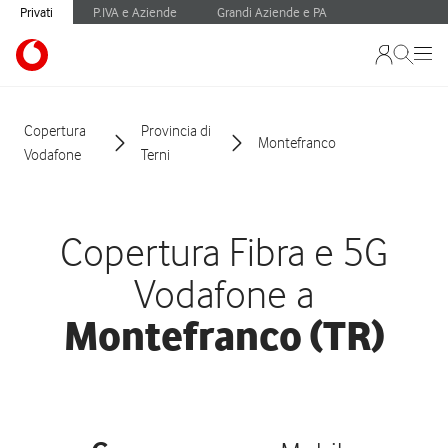
Privati
P.IVA e Aziende
Grandi Aziende e PA
Copertura
Provincia di
Montefranco
Vodafone
Terni
Copertura Fibra e 5G
Vodafone a
Montefranco (TR)