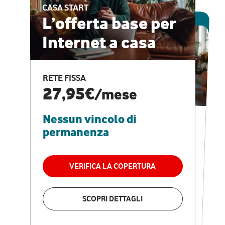
CASA START
ESCLUSIVA ONLINE
L’offerta base per
Internet a casa
CASA PRO
Internet veloce e
RETE FISSA
vantaggi speciali
27,95€
/mese
Nessun vincolo di
RETE FISSA + VODAFONE CLUB
29,95€
/mese
permanenza
Nessun vincolo di
permanenza
VERIFICA LA COPERTURA
VERIFICA LA COPERTURA
SCOPRI DETTAGLI
SCOPRI DETTAGLI