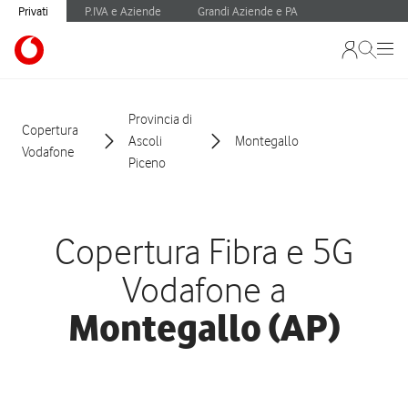
Privati
P.IVA e Aziende
Grandi Aziende e PA
Provincia di
Copertura
Ascoli
Montegallo
Vodafone
Piceno
Copertura Fibra e 5G
Vodafone a
Montegallo (AP)