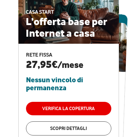
CASA START
ESCLUSIVA ONLINE
L’offerta base per
Internet a casa
CASA PRO
Internet veloce e
RETE FISSA
vantaggi speciali
27,95€
/mese
Nessun vincolo di
RETE FISSA + VODAFONE CLUB
29,95€
/mese
permanenza
Nessun vincolo di
permanenza
VERIFICA LA COPERTURA
VERIFICA LA COPERTURA
SCOPRI DETTAGLI