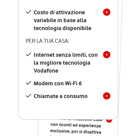
SCOPRI DETTAGLI
Costo di attivazione
Costo di attivazione
variabile in base alla
variabile in base alla
tecnologia disponibile
tecnologia disponibile
PER LA TUA CASA:
PER LA TUA CASA:
Internet senza limiti, con
la migliore tecnologia
Internet senza limiti, con
la migliore tecnologia
Vodafone
Vodafone
Modem Seven con Wi-Fi 7
Modem con Wi-Fi 6
Chiamate illimitate verso
numeri fissi e mobili
Chiamate a consumo
nazionali
SOLO SE ATTIVI ONLINE:
12 mesi di Vodafone Club
con sconti ed esperienze
esclusive, poi si disattiva